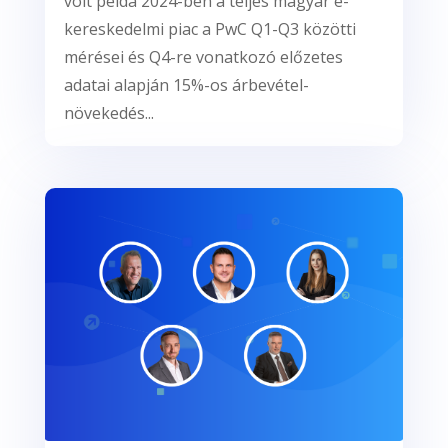
volt példa 2024-ben a teljes magyar e-
kereskedelmi piac a PwC Q1-Q3 közötti
mérései és Q4-re vonatkozó előzetes
adatai alapján 15%-os árbevétel-
növekedés...