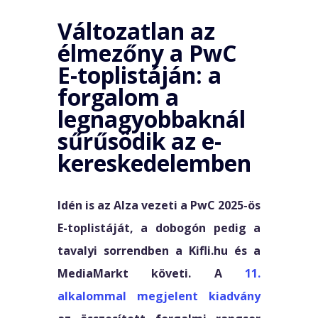
Változatlan az
élmezőny a PwC
E-toplistáján: a
forgalom a
legnagyobbaknál
sűrűsödik az e-
kereskedelemben
Idén is az Alza vezeti a PwC 2025-ös
E-toplistáját, a dobogón pedig a
tavalyi sorrendben a Kifli.hu és a
MediaMarkt követi. A
11.
alkalommal megjelent kiadvány