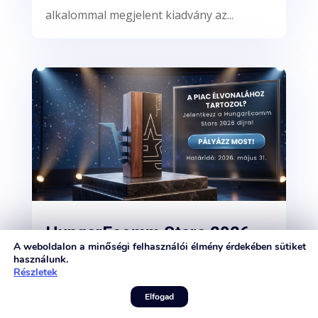
alkalommal megjelent kiadvány az...
HungarEcomm Stars 2026
A weboldalon a minőségi felhasználói élmény érdekében sütiket
Szerző:
dksz
|
máj 29, 2026
|
Események
használunk.
Részletek
Szakmai érték a trófeán túl Már harmadik
Elfogad
éve fut a Growww Digital által életre hívott