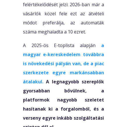
felértékelődését jelzi: 2026-ban már a
vásárlók közel fele ezt az átvételi
módot preferálja, az automaták
száma meghaladta a 10 ezret.
A 2025-ös E-toplista alapján
a
magyar e-kereskedelem továbbra
is növekedési pályán van, de a piac
szerkezete egyre markánsabban
átalakul.
A legnagyobb szereplők
gyorsabban bővülnek, a
platformok nagyobb szeletet
hasítanak ki a forgalomból, és a
verseny egyre inkább szolgáltatási
szinten dől el.