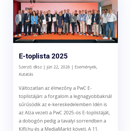
E-toplista 2025
Szerző:
dksz
|
jún 22, 2026
|
Események
,
Kutatás
Változatlan az élmezőny a PwC E-
toplistáján: a forgalom a legnagyobbaknál
sűrűsödik az e-kereskedelemben Idén is
az Alza vezeti a PwC 2025-ös E-toplistáját,
a dobogón pedig a tavalyi sorrendben a
Kifli.hu és a MediaMarkt követi. A 11.