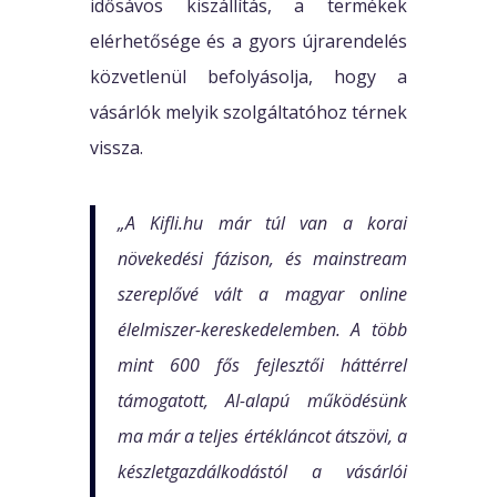
idősávos kiszállítás, a termékek
elérhetősége és a gyors újrarendelés
közvetlenül befolyásolja, hogy a
vásárlók melyik szolgáltatóhoz térnek
vissza.
„A Kifli.hu már túl van a korai
növekedési fázison, és mainstream
szereplővé vált a magyar online
élelmiszer-kereskedelemben. A több
mint 600 fős fejlesztői háttérrel
támogatott, AI-alapú működésünk
ma már a teljes értékláncot átszövi, a
készletgazdálkodástól a vásárlói