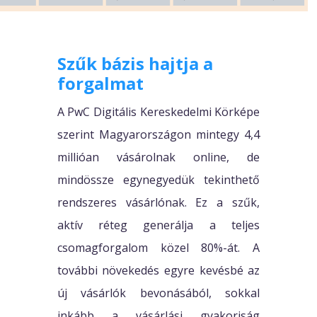
Szűk bázis hajtja a
forgalmat
A PwC Digitális Kereskedelmi Körképe
szerint Magyarországon mintegy 4,4
millióan vásárolnak online, de
mindössze egynegyedük tekinthető
rendszeres vásárlónak. Ez a szűk,
aktív réteg generálja a teljes
csomagforgalom közel 80%-át. A
további növekedés egyre kevésbé az
új vásárlók bevonásából, sokkal
inkább a vásárlási gyakoriság