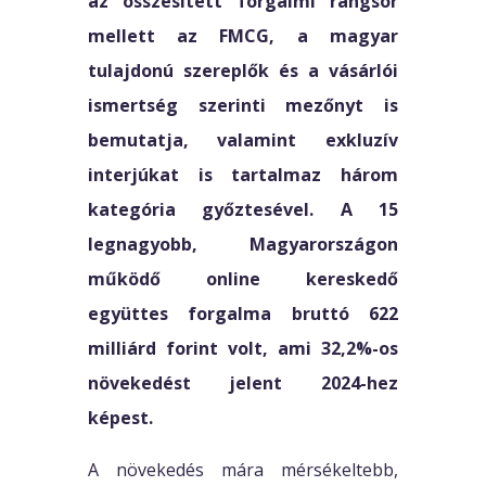
az összesített forgalmi rangsor
mellett az FMCG, a magyar
tulajdonú szereplők és a vásárlói
ismertség szerinti mezőnyt is
bemutatja, valamint exkluzív
interjúkat is tartalmaz három
kategória győztesével. A 15
legnagyobb, Magyarországon
működő online kereskedő
együttes forgalma bruttó 622
milliárd forint volt, ami 32,2%-os
növekedést jelent 2024-hez
képest.
A növekedés mára mérsékeltebb,