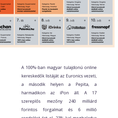
A 100%-ban magyar tulajdonú online
kereskedők listáját az Euronics vezeti,
a második helyen a Pepita, a
harmadikon az iPon áll. A 17
szereplős mezőny 240 milliárd
forintos forgalmat és 6 millió
rendelést ért el, 23%-kal meghaladva