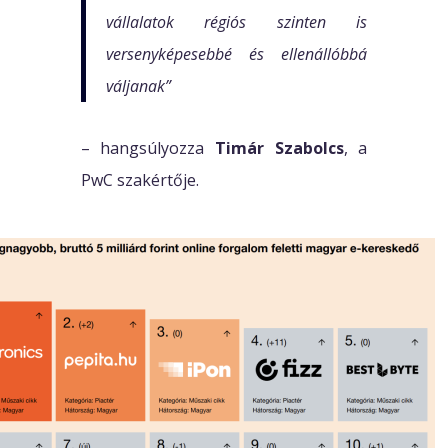
vállalatok régiós szinten is
versenyképesebbé és ellenállóbbá
váljanak”
– hangsúlyozza
Timár Szabolcs
, a
PwC szakértője.