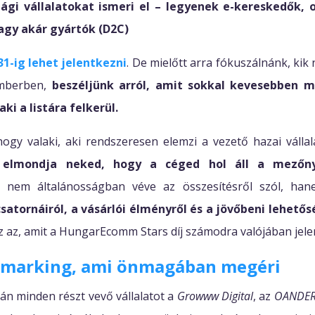
ági vállalatokat ismeri el – legyenek e-kereskedők, 
agy akár gyártók (D2C)
1-ig lehet jelentkezni
. De mielőtt arra fókuszálnánk, kik 
emberben,
beszéljünk arról, amit sokkal kevesebben m
aki a listára felkerül.
hogy valaki, aki rendszeresen elemzi a vezető hazai vállala
,
elmondja neked, hogy a céged hol áll a mezőn
ó nem általánosságban véve az összesítésről szól, h
csatornáiról, a vásárlói élményről és a jövőbeni lehetős
z az, amit a HungarEcomm Stars díj számodra valójában jele
hmarking, ami önmagában megéri
án minden részt vevő vállalatot a
Growww Digital
, az
OANDER 