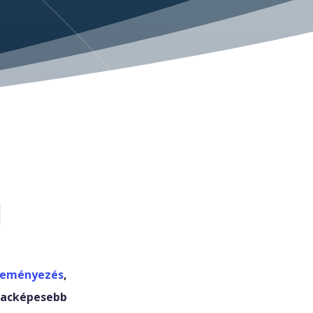
l
deményezés
,
acképesebb