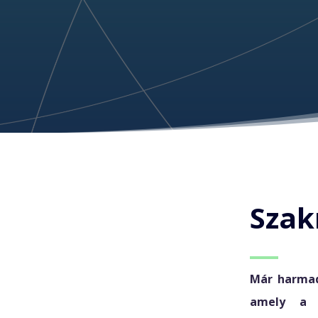
Szak
Már harmad
amely a n