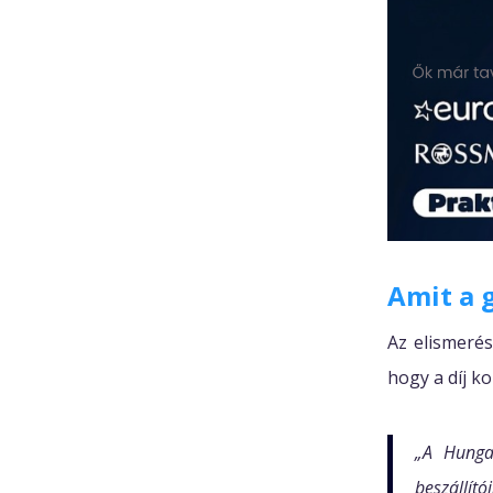
Amit a 
Az elismerés
hogy a díj k
„A Hunga
beszállító