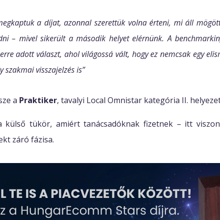
egkaptuk a díjat, azonnal szerettük volna érteni, mi áll mögöt
dni – mivel sikerült a második helyet elérnünk. A benchmarkin
erre adott választ, ahol világossá vált, hogy ez nemcsak egy el
 szakmai visszajelzés is”
ssze a
Praktiker
, tavalyi Local Omnistar kategória II. helyezet
a külső tükör, amiért tanácsadóknak fizetnek – itt viszo
ekt záró fázisa.