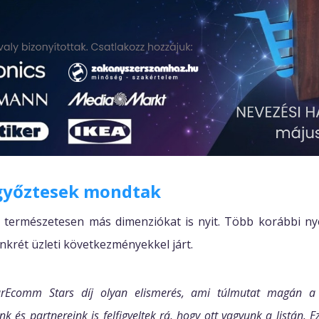
győztesek mondtak
 természetesen más dimenziókat is nyit. Több korábbi nye
onkrét üzleti következményekkel járt.
rEcomm Stars díj olyan elismerés, ami túlmutat magán a 
ink és partnereink is felfigyeltek rá, hogy ott vagyunk a listán. 