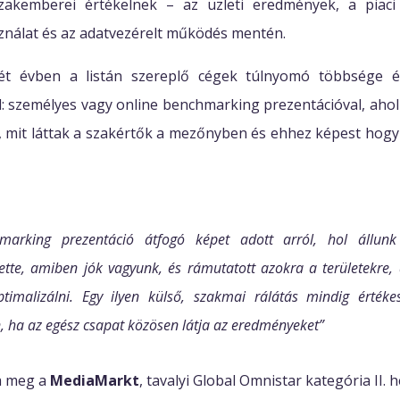
akemberei értékelnek – az üzleti eredmények, a piaci s
nálat és az adatvezérelt működés mentén.
ét évben a listán szereplő cégek túlnyomó többsége é
: személyes vagy online benchmarking prezentációval, ahol 
, mit láttak a szakértők a mezőnyben és ehhez képest hogy t
marking prezentáció átfogó képet adott arról, hol állun
ette, amiben jók vagyunk, és rámutatott azokra a területekre,
timalizálni. Egy ilyen külső, szakmai rálátás mindig értékes 
, ha az egész csapat közösen látja az eredményeket”
a meg a
MediaMarkt
, tavalyi Global Omnistar kategória II. h