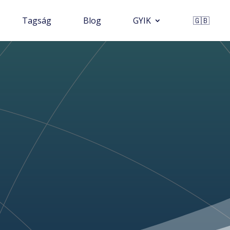
Tagság
Blog
GYIK
🇬🇧