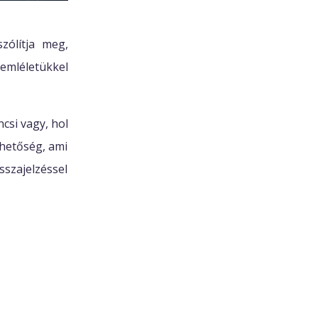
zólítja meg,
zemléletükkel
csi vagy, hol
ehetőség, ami
sszajelzéssel