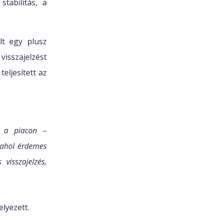
tabilitás, a
lt egy plusz
visszajelzést
eljesített az
k a piacon –
 ahol érdemes
visszajelzés,
elyezett.