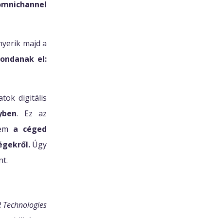
omnichannel
nyerik majd a
ondanak el:
tok digitális
yben
. Ez az
anem
a céged
égekről.
Úgy
nt.
Technologies