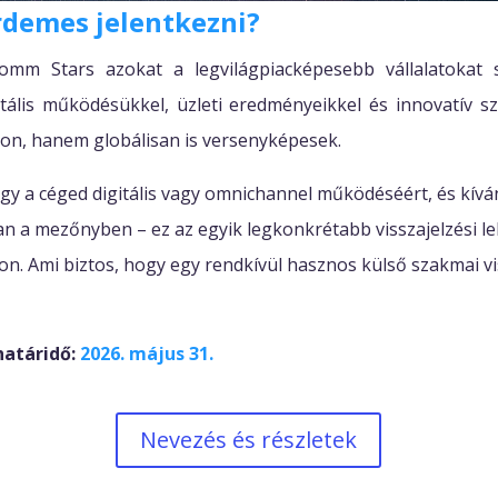
rdemes jelentkezni?
mm Stars azokat a legvilágpiacképesebb vállalatokat s
tális működésükkel, üzleti eredményeikkel és innovatív s
on, hanem globálisan is versenyképesek.
agy a céged digitális vagy omnichannel működéséért, és kíván
ban a mezőnyben – ez az egyik legkonkrétabb visszajelzési l
hon. Ami biztos, hogy egy rendkívül hasznos külső szakmai vi
határidő:
2026. május 31.
Nevezés és részletek