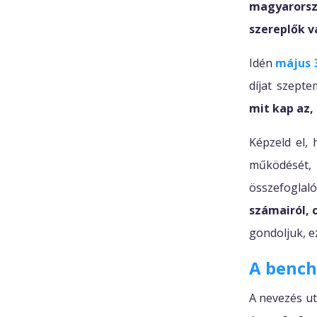
magyarorsz
szereplők v
Idén
május 3
díjat szept
mit kap az, 
Képzeld el, 
működését
összefoglal
számairól, 
gondoljuk, e
A benc
A nevezés ut