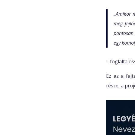
„Amikor m
még fejlő
pontosan 
egy komoly
– foglalta ö
Ez az a fajt
része, a proj