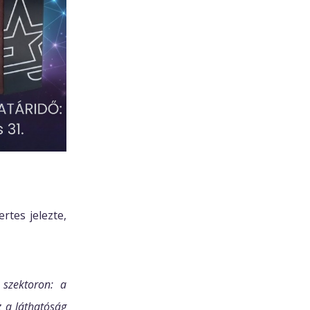
rtes jelezte,
szektoron: a
Ez a láthatóság