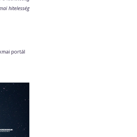
mai hitelesség
kmai portál