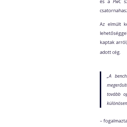
és a
PwC
sz
csatornahasz
Az elmúlt k
lehetőséggel
kaptak arról
adott cég.
„A bench
megerősít
tovább op
különösen
– fogalmazt