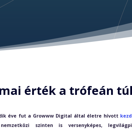
mai érték a trófeán tú
ik éve fut a Growww Digital által életre hívott
kez
emzetközi szinten is versenyképes, legvilágpi