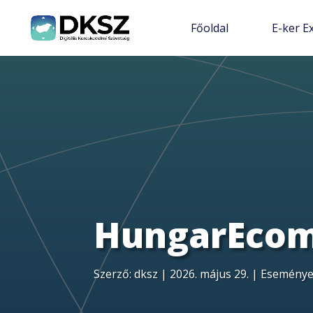
Főoldal
E-ker E
HungarEcom
Szerző:
dksz
|
2026. május 29.
|
Esemény