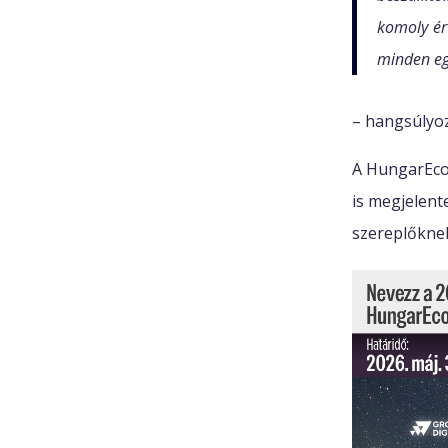
komoly ér
minden eg
– hangsúlyo
A HungarEcom
is megjelente
szereplőknek