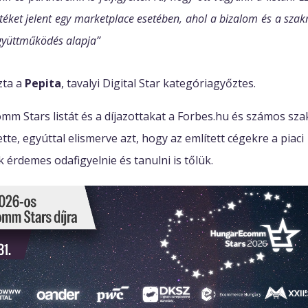
téket jelent egy marketplace esetében, ahol a bizalom és a szak
yüttműködés alapja”
zta a
Pepita
, tavalyi Digital Star kategóriagyőztes.
m Stars listát és a díjazottakat a Forbes.hu és számos sza
tte, egyúttal elismerve azt, hogy az említett cégekre a piaci
 érdemes odafigyelnie és tanulni is tőlük.