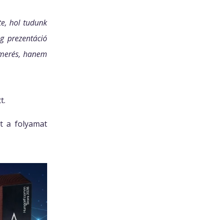
te, hol tudunk
g prezentáció
ismerés, hanem
t.
nt a folyamat