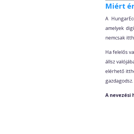
Miért é
A HungarEco
amelyek digi
nemcsak itth
Ha felelős v
állsz valójá
elérhető itt
gazdagodsz.
A nevezési 