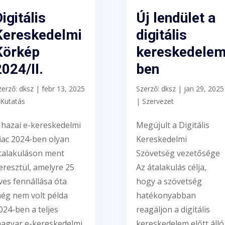
igitális
Új lendület a
Kereskedelmi
digitális
Körkép
kereskedele
2024/II.
ben
zerző:
dksz
|
febr 13, 2025
Szerző:
dksz
|
jan 29, 2025
Kutatás
|
Szervezet
 hazai e-kereskedelmi
Megújult a Digitális
iac 2024-ben olyan
Kereskedelmi
talakuláson ment
Szövetség vezetősége
eresztül, amelyre 25
Az átalakulás célja,
ves fennállása óta
hogy a szövetség
ég nem volt példa
hatékonyabban
024-ben a teljes
reagáljon a digitális
agyar e-kereskedelmi
kereskedelem előtt álló