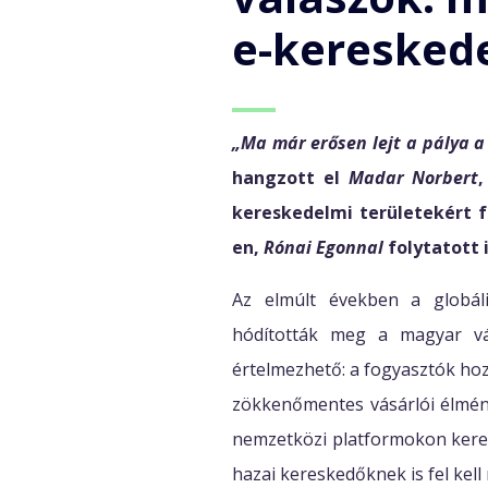
e-keresked
„Ma már erősen lejt a pálya a
hangzott el
Madar Norbert
kereskedelmi területekért f
en,
Rónai Egonnal
folytatott 
Az elmúlt években a globáli
hódították meg a magyar vá
értelmezhető: a fogyasztók hozz
zökkenőmentes vásárlói élmény
nemzetközi platformokon keresz
hazai kereskedőknek is fel kell