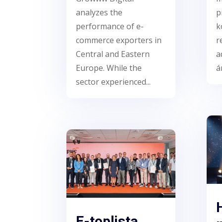
analyzes the
p
performance of e-
k
commerce exporters in
r
Central and Eastern
a
Europe. While the
á
sector experienced...
E-toplista