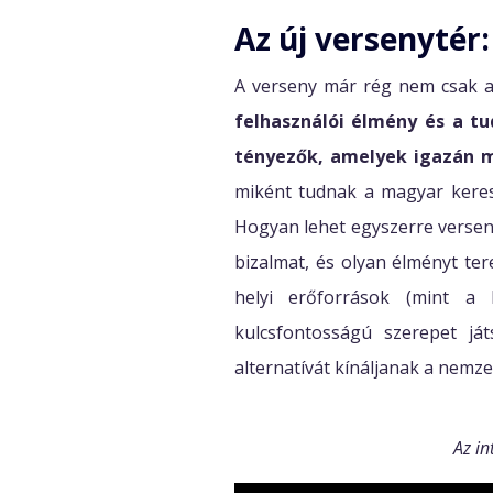
Az új versenytér:
A verseny már rég nem csak az
felhasználói élmény és a tud
tényezők, amelyek igazán m
miként tudnak a magyar keresk
Hogyan lehet egyszerre verseny
bizalmat, és olyan élményt te
helyi erőforrások (mint a l
kulcsfontosságú szerepet j
alternatívát kínáljanak a nemze
Az in