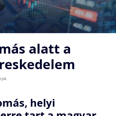
más alatt a
ereskedelem
erjúk
omás, helyi
erre tart a magyar