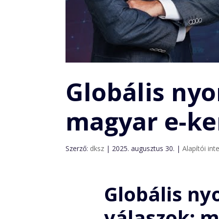
Globális nyo
magyar e-k
Szerző:
dksz
|
2025. augusztus 30.
|
Alapítói int
Globális ny
válaszok: m