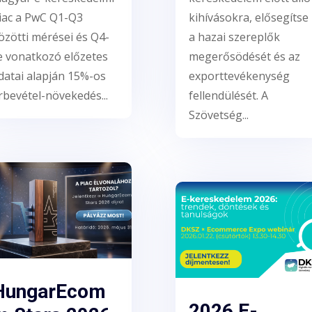
iac a PwC Q1-Q3
kihívásokra, elősegítse
özötti mérései és Q4-
a hazai szereplők
e vonatkozó előzetes
megerősödését és az
datai alapján 15%-os
exporttevékenység
rbevétel-növekedés...
fellendülését. A
Szövetség...
HungarEcom
2026 E-