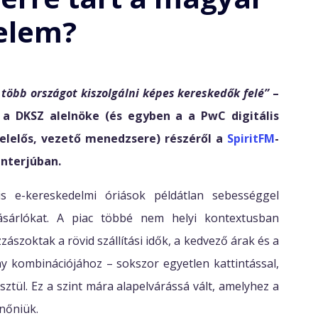
elem?
 több országot kiszolgálni képes kereskedők felé”
–
, a DKSZ alelnöke (és egyben a a PwC digitális
elelős, vezető menedzsere) részéről a
SpiritFM
-
interjúban.
s e-kereskedelmi óriások példátlan sebességgel
sárlókat. A piac többé nem helyi kontextusban
ászoktak a rövid szállítási idők, a kedvező árak és a
 kombinációjához – sokszor egyetlen kattintással,
tül. Ez a szint mára alapelvárássá vált, amelyhez a
 nőniük.