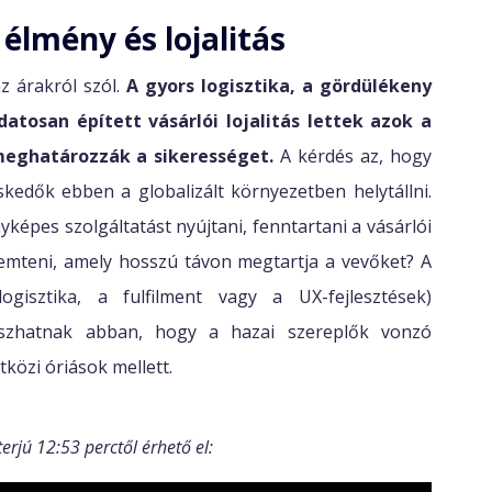
 élmény és lojalitás
 árakról szól.
A gyors logisztika, a gördülékeny
atosan épített vásárlói lojalitás lettek azok a
eghatározzák a sikerességet.
A kérdés az, hogy
edők ebben a globalizált környezetben helytállni.
képes szolgáltatást nyújtani, fenntartani a vásárlói
remteni, amely hosszú távon megtartja a vevőket? A
ogisztika, a fulfilment vagy a UX-fejlesztések)
átszhatnak abban, hogy a hazai szereplők vonzó
tközi óriások mellett.
terjú 12:53 perctől érhető el: