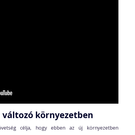
a változó környezetben
zövetség célja, hogy ebben az új környezetben